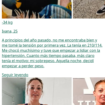
-34 kg
Ivana, 25
A principios del año pasado, no me encontraba bien y
me tomé la tensión por primera vez. La tenía en 210/114.
Me chocó muchísimo y tuve que empezar a lidiar con la
hipertensión. Cuanto más tiempo pasaba, más claro
tenía el motivo: mi sobrepeso. Aquella noche, decidí
empezar a perder peso.
Seguir leyendo