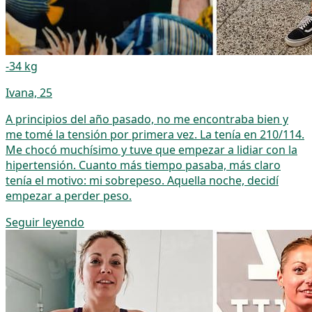
-34 kg
Ivana, 25
A principios del año pasado, no me encontraba bien y
me tomé la tensión por primera vez. La tenía en 210/114.
Me chocó muchísimo y tuve que empezar a lidiar con la
hipertensión. Cuanto más tiempo pasaba, más claro
tenía el motivo: mi sobrepeso. Aquella noche, decidí
empezar a perder peso.
Seguir leyendo