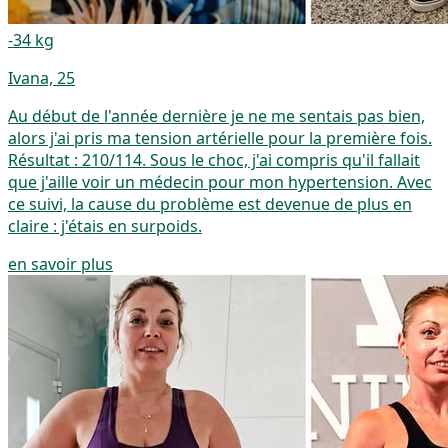
-34 kg
Ivana, 25
Au début de l'année dernière je ne me sentais pas bien,
alors j'ai pris ma tension artérielle pour la première fois.
Résultat : 210/114. Sous le choc, j'ai compris qu'il fallait
que j'aille voir un médecin pour mon hypertension. Avec
ce suivi, la cause du problème est devenue de plus en
claire : j'étais en surpoids.
en savoir plus