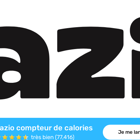
azio compteur de calories
Je me lan
très bien (77,416)