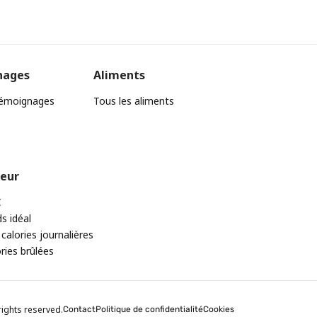
nages
Aliments
témoignages
Tous les aliments
teur
C
ds idéal
 calories journalières
ories brûlées
rights reserved.
Contact
Politique de confidentialité
Cookies