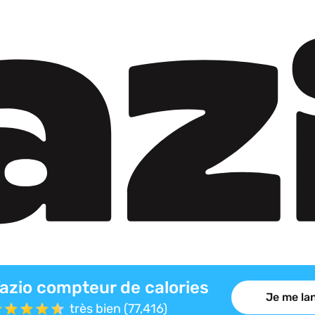
azio compteur de calories
Je me lan
très bien (77,416)