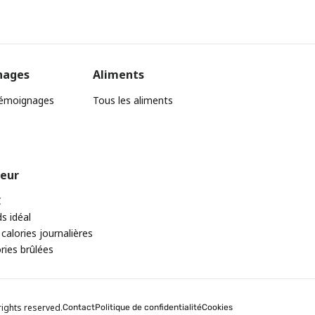
nages
Aliments
témoignages
Tous les aliments
teur
C
ds idéal
 calories journalières
ories brûlées
rights reserved.
Contact
Politique de confidentialité
Cookies