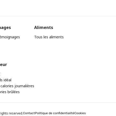
nages
Aliments
témoignages
Tous les aliments
teur
C
ds idéal
 calories journalières
ories brûlées
rights reserved.
Contact
Politique de confidentialité
Cookies