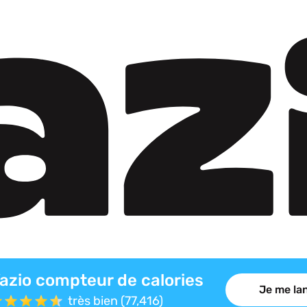
azio compteur de calories
Je me lan
très bien (77,416)