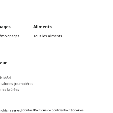
nages
Aliments
témoignages
Tous les aliments
teur
C
ds idéal
 calories journalières
ories brûlées
rights reserved.
Contact
Politique de confidentialité
Cookies