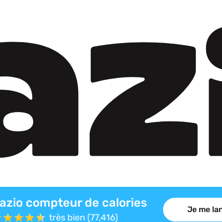
azio compteur de calories
Je me lan
très bien (77,416)