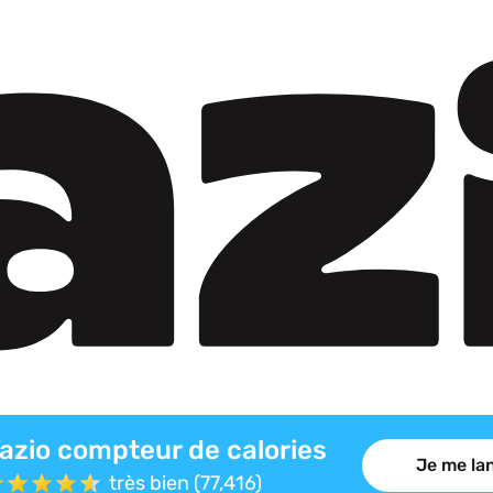
azio compteur de calories
Je me lan
très bien (77,416)