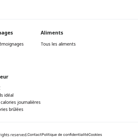
nages
Aliments
témoignages
Tous les aliments
teur
C
ds idéal
 calories journalières
ories brûlées
rights reserved.
Contact
Politique de confidentialité
Cookies