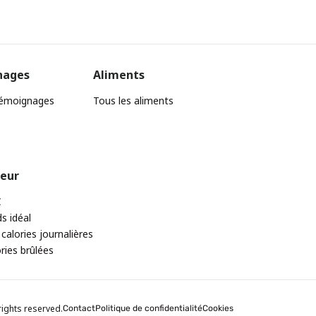
nages
Aliments
témoignages
Tous les aliments
teur
C
ds idéal
 calories journalières
ories brûlées
rights reserved.
Contact
Politique de confidentialité
Cookies