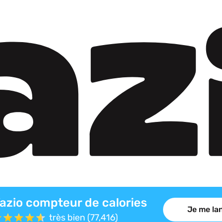
azio compteur de calories
Je me lan
très bien (77,416)