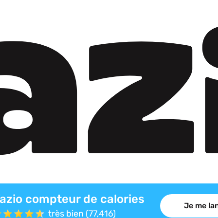
azio compteur de calories
Je me lan
très bien (77,416)