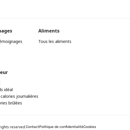
nages
Aliments
témoignages
Tous les aliments
teur
C
ds idéal
 calories journalières
ories brûlées
rights reserved.
Contact
Politique de confidentialité
Cookies