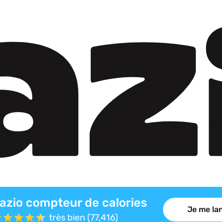
azio compteur de calories
Je me lan
très bien (77,416)