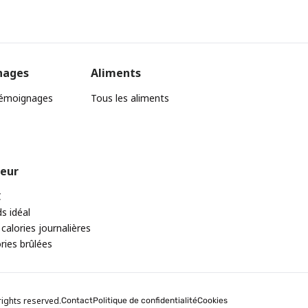
nages
Aliments
témoignages
Tous les aliments
teur
C
ds idéal
 calories journalières
ories brûlées
rights reserved.
Contact
Politique de confidentialité
Cookies