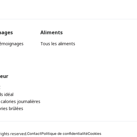
nages
Aliments
témoignages
Tous les aliments
teur
C
ds idéal
 calories journalières
ories brûlées
rights reserved.
Contact
Politique de confidentialité
Cookies