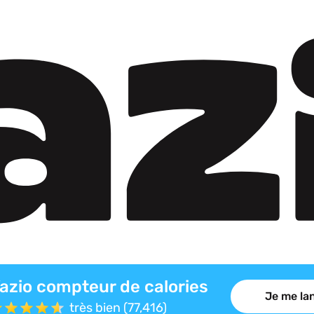
azio compteur de calories
Je me lan
très bien (77,416)