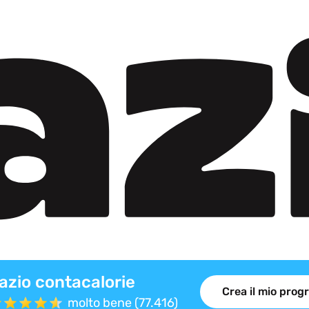
azio contacalorie
Crea il mio pro
molto bene (77.416)