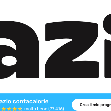
azio contacalorie
Crea il mio pro
molto bene (77.416)