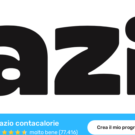
azio contacalorie
Crea il mio pro
molto bene (77.416)