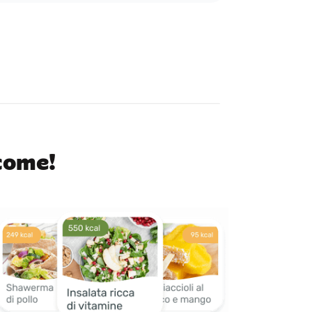
 come!