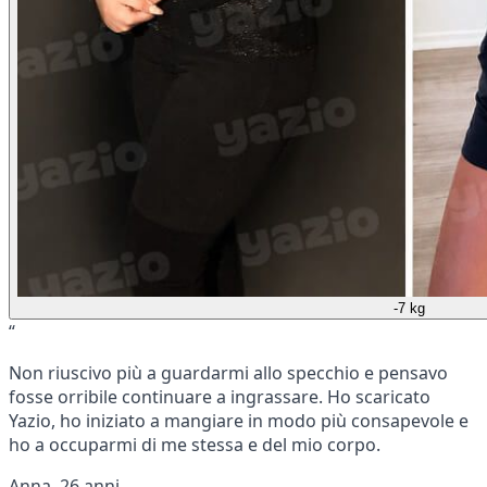
-7 kg
“
Non riuscivo più a guardarmi allo specchio e pensavo
fosse orribile continuare a ingrassare. Ho scaricato
Yazio, ho iniziato a mangiare in modo più consapevole e
ho a occuparmi di me stessa e del mio corpo.
Anna, 26 anni