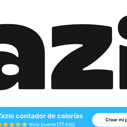
Yazio contador de calorías
Crear mi 
muy bueno (77.416)