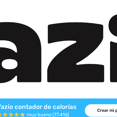
Yazio contador de calorías
Crear mi 
muy bueno (77.416)