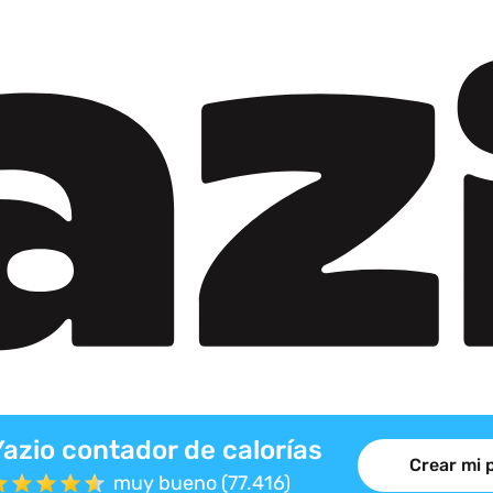
Yazio contador de calorías
Crear mi 
muy bueno (77.416)