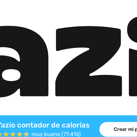
Yazio contador de calorías
Crear mi 
muy bueno (77.416)