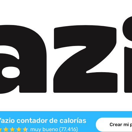
Yazio contador de calorías
Crear mi 
muy bueno (77.416)