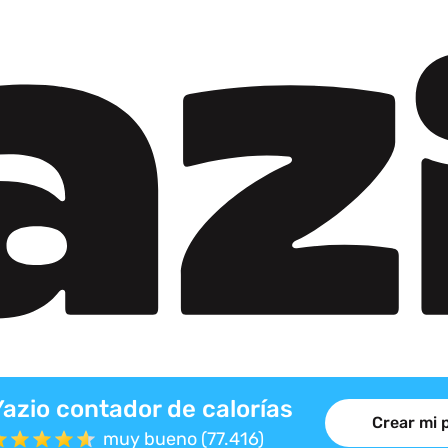
Yazio contador de calorías
Crear mi 
muy bueno (77.416)