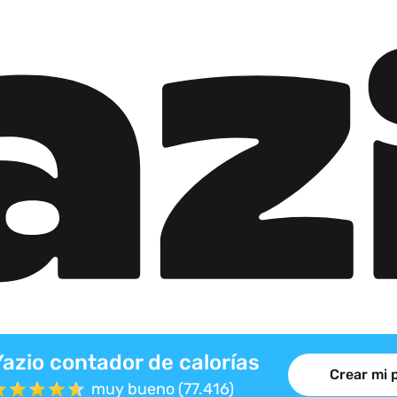
Yazio contador de calorías
Crear mi 
muy bueno (77.416)