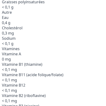
Graisses polyinsaturées
< 0,1 g
Autre
Eau
0,4 g
Cholestérol
0,3 mg
Sodium
< 0,1 g
Vitamines
Vitamine A
0 mg
Vitamine B1 (thiamine)
< 0,1 mg
Vitamine B11 (acide folique/folate)
< 0,1 mg
Vitamine B12
< 0,1 mg
Vitamine B2 (riboflavine)
< 0,1 mg
Vitamine B3 (niacine)