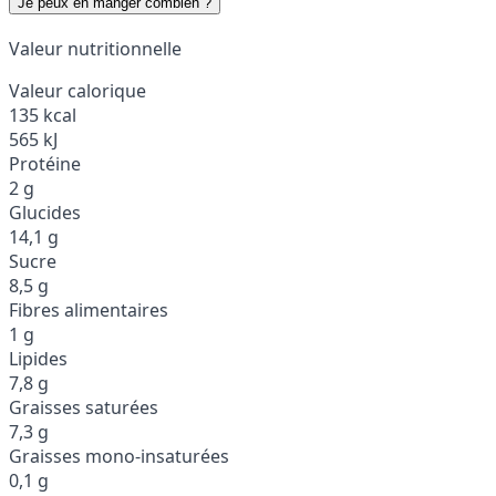
Je peux en manger combien ?
Valeur nutritionnelle
Valeur calorique
135 kcal
565 kJ
Protéine
2 g
Glucides
14,1 g
Sucre
8,5 g
Fibres alimentaires
1 g
Lipides
7,8 g
Graisses saturées
7,3 g
Graisses mono-insaturées
0,1 g