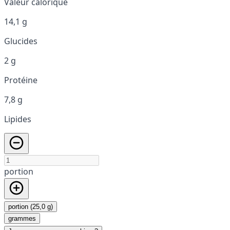
Valeur calorique
14,1 g
Glucides
2 g
Protéine
7,8 g
Lipides
portion
portion (25,0 g)
grammes