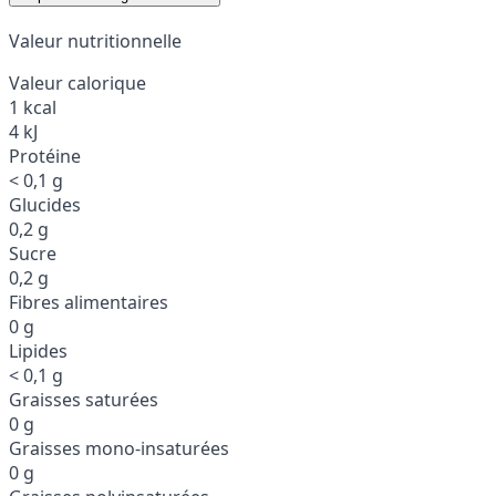
Valeur nutritionnelle
Valeur calorique
1 kcal
4 kJ
Protéine
< 0,1 g
Glucides
0,2 g
Sucre
0,2 g
Fibres alimentaires
0 g
Lipides
< 0,1 g
Graisses saturées
0 g
Graisses mono-insaturées
0 g