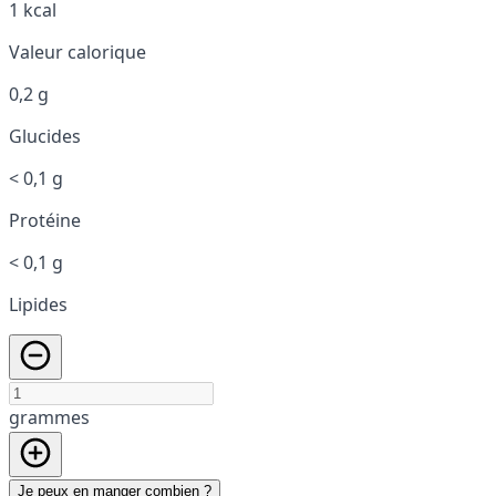
1 kcal
Valeur calorique
0,2 g
Glucides
< 0,1 g
Protéine
< 0,1 g
Lipides
grammes
Je peux en manger combien ?