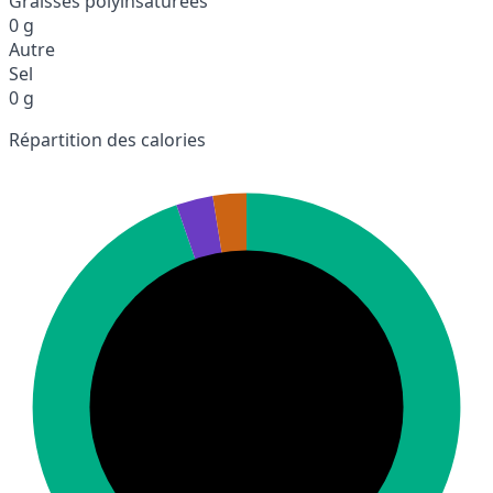
Graisses polyinsaturées
0 g
Autre
Sel
0 g
Répartition des calories