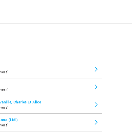
ivers"
ivers"
ille, Charles Et Alice
ivers"
ona (Lidl)
ivers"