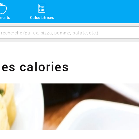
iments
Calculatrices
des calories