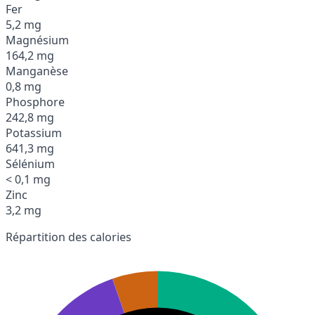
Fer
5,2 mg
Magnésium
164,2 mg
Manganèse
0,8 mg
Phosphore
242,8 mg
Potassium
641,3 mg
Sélénium
< 0,1 mg
Zinc
3,2 mg
Répartition des calories