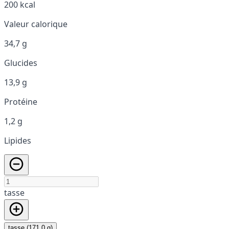
200 kcal
Valeur calorique
34,7 g
Glucides
13,9 g
Protéine
1,2 g
Lipides
tasse
tasse (171,0 g)