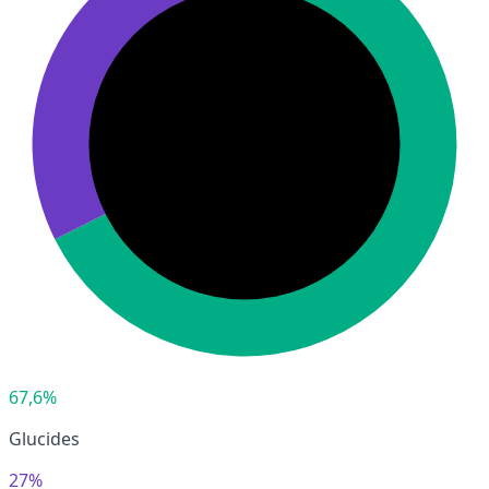
67,6%
Glucides
27%