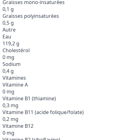
Graisses mono-insaturées
0,1 g
Graisses polyinsaturées
0,5 g
Autre
Eau
119,2 g
Cholestérol
0 mg
Sodium
0,4 g
Vitamines
Vitamine A
0 mg
Vitamine B1 (thiamine)
0,3 mg
Vitamine B11 (acide folique/folate)
0,2 mg
Vitamine B12
0 mg
Vitamine B2 (riboflavine)