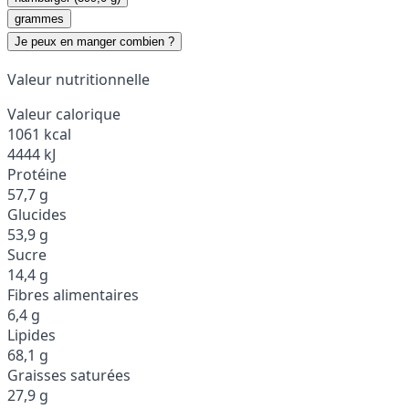
grammes
Je peux en manger combien ?
Valeur nutritionnelle
Valeur calorique
1061 kcal
4444 kJ
Protéine
57,7 g
Glucides
53,9 g
Sucre
14,4 g
Fibres alimentaires
6,4 g
Lipides
68,1 g
Graisses saturées
27,9 g