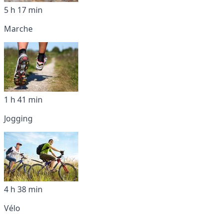
5 h 17 min
Marche
1 h 41 min
Jogging
4 h 38 min
Vélo