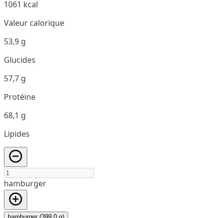
1061 kcal
Valeur calorique
53,9 g
Glucides
57,7 g
Protéine
68,1 g
Lipides
hamburger
hamburger (399,0 g)