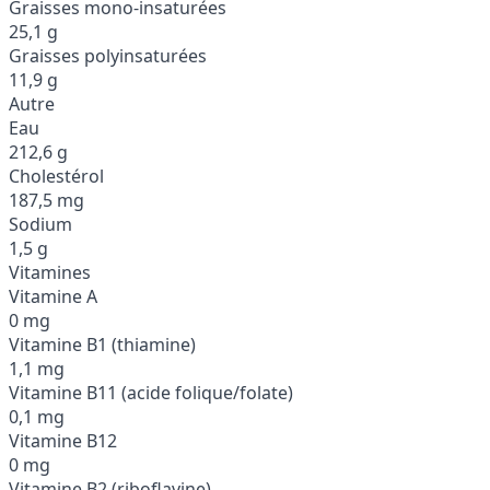
Graisses mono-insaturées
25,1 g
Graisses polyinsaturées
11,9 g
Autre
Eau
212,6 g
Cholestérol
187,5 mg
Sodium
1,5 g
Vitamines
Vitamine A
0 mg
Vitamine B1 (thiamine)
1,1 mg
Vitamine B11 (acide folique/folate)
0,1 mg
Vitamine B12
0 mg
Vitamine B2 (riboflavine)