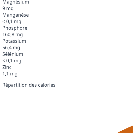
Magnésium
9 mg
Manganèse
< 0,1 mg
Phosphore
160,8 mg
Potassium
56,4 mg
Sélénium
< 0,1 mg
Zinc
1,1 mg
Répartition des calories