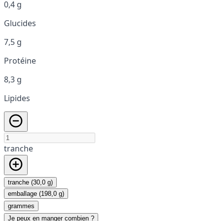
0,4 g
Glucides
7,5 g
Protéine
8,3 g
Lipides
tranche
tranche (30,0 g)
emballage (198,0 g)
grammes
Je peux en manger combien ?