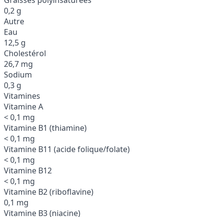
0,2 g
Autre
Eau
12,5 g
Cholestérol
26,7 mg
Sodium
0,3 g
Vitamines
Vitamine A
< 0,1 mg
Vitamine B1 (thiamine)
< 0,1 mg
Vitamine B11 (acide folique/folate)
< 0,1 mg
Vitamine B12
< 0,1 mg
Vitamine B2 (riboflavine)
0,1 mg
Vitamine B3 (niacine)