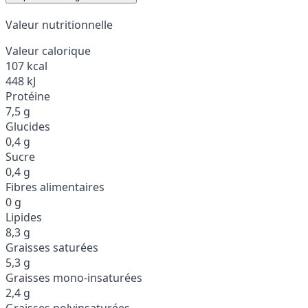
Valeur nutritionnelle
Valeur calorique
107 kcal
448 kJ
Protéine
7,5 g
Glucides
0,4 g
Sucre
0,4 g
Fibres alimentaires
0 g
Lipides
8,3 g
Graisses saturées
5,3 g
Graisses mono-insaturées
2,4 g
Graisses polyinsaturées