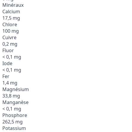
Minéraux
Calcium
17,5 mg
Chlore
100 mg
Cuivre
0,2 mg
Fluor
< 0,1 mg
Iode
< 0,1 mg
Fer
1,4 mg
Magnésium
33,8 mg
Manganèse
< 0,1 mg
Phosphore
262,5 mg
Potassium