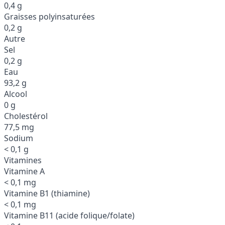
0,4 g
Graisses polyinsaturées
0,2 g
Autre
Sel
0,2 g
Eau
93,2 g
Alcool
0 g
Cholestérol
77,5 mg
Sodium
< 0,1 g
Vitamines
Vitamine A
< 0,1 mg
Vitamine B1 (thiamine)
< 0,1 mg
Vitamine B11 (acide folique/folate)