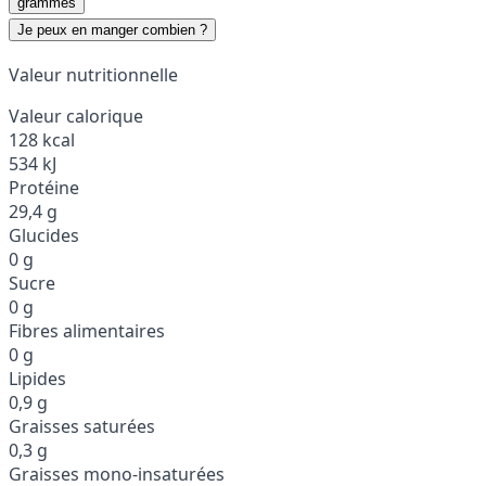
grammes
Je peux en manger combien ?
Valeur nutritionnelle
Valeur calorique
128 kcal
534 kJ
Protéine
29,4 g
Glucides
0 g
Sucre
0 g
Fibres alimentaires
0 g
Lipides
0,9 g
Graisses saturées
0,3 g
Graisses mono-insaturées