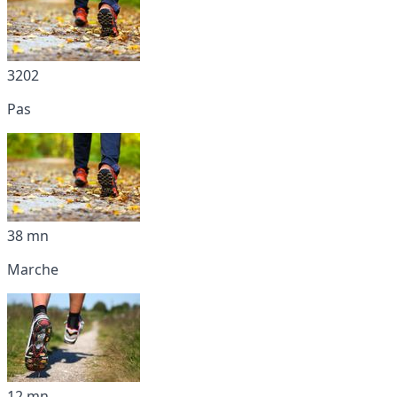
3202
Pas
38 mn
Marche
12 mn