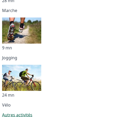
28 mn
Marche
9 mn
Jogging
24 mn
Vélo
Autres activités