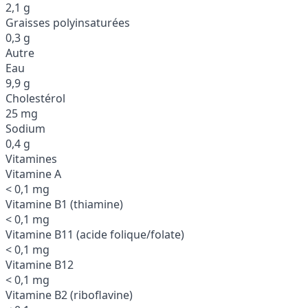
2,1 g
Graisses polyinsaturées
0,3 g
Autre
Eau
9,9 g
Cholestérol
25 mg
Sodium
0,4 g
Vitamines
Vitamine A
< 0,1 mg
Vitamine B1 (thiamine)
< 0,1 mg
Vitamine B11 (acide folique/folate)
< 0,1 mg
Vitamine B12
< 0,1 mg
Vitamine B2 (riboflavine)