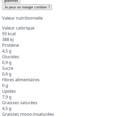
grammes
Je peux en manger combien ?
Valeur nutritionnelle
Valeur calorique
93 kcal
388 kJ
Protéine
4,5 g
Glucides
0,9 g
Sucre
0,6 g
Fibres alimentaires
0 g
Lipides
7,9 g
Graisses saturées
4,5 g
Graisses mono-insaturées