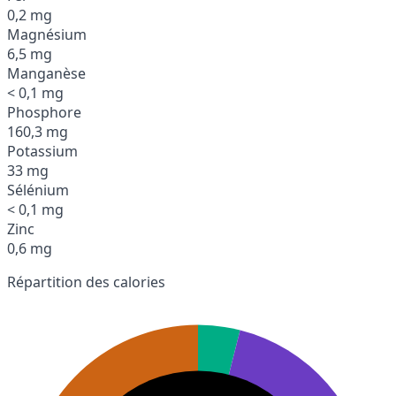
0,2 mg
Magnésium
6,5 mg
Manganèse
< 0,1 mg
Phosphore
160,3 mg
Potassium
33 mg
Sélénium
< 0,1 mg
Zinc
0,6 mg
Répartition des calories