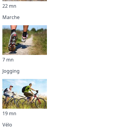
22 mn
Marche
7 mn
Jogging
19 mn
Vélo