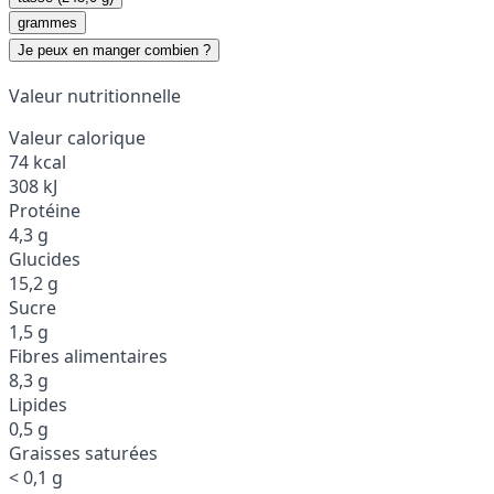
grammes
Je peux en manger combien ?
Valeur nutritionnelle
Valeur calorique
74 kcal
308 kJ
Protéine
4,3 g
Glucides
15,2 g
Sucre
1,5 g
Fibres alimentaires
8,3 g
Lipides
0,5 g
Graisses saturées
< 0,1 g