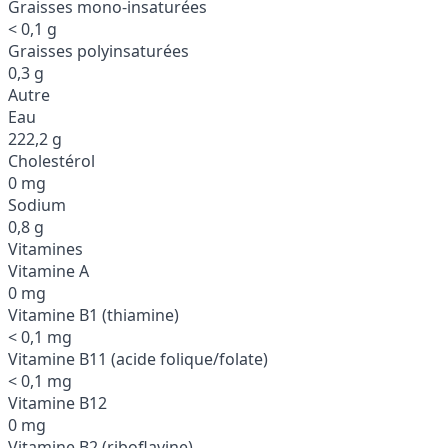
Graisses mono-insaturées
< 0,1 g
Graisses polyinsaturées
0,3 g
Autre
Eau
222,2 g
Cholestérol
0 mg
Sodium
0,8 g
Vitamines
Vitamine A
0 mg
Vitamine B1 (thiamine)
< 0,1 mg
Vitamine B11 (acide folique/folate)
< 0,1 mg
Vitamine B12
0 mg
Vitamine B2 (riboflavine)