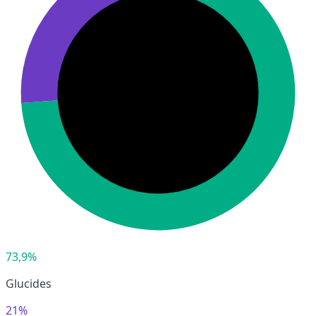
73,9%
Glucides
21%