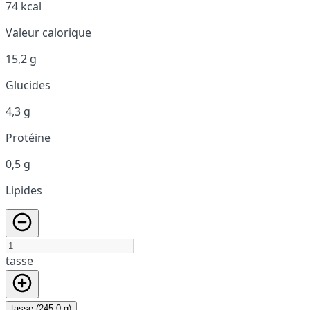
74 kcal
Valeur calorique
15,2 g
Glucides
4,3 g
Protéine
0,5 g
Lipides
tasse
tasse (245,0 g)