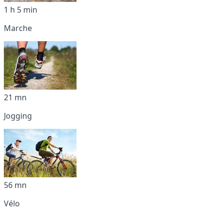
1 h 5 min
Marche
21 mn
Jogging
56 mn
Vélo