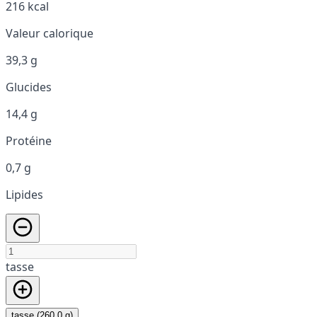
216 kcal
Valeur calorique
39,3 g
Glucides
14,4 g
Protéine
0,7 g
Lipides
tasse
tasse (260,0 g)