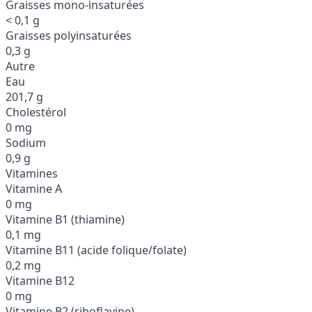
Graisses mono-insaturées
< 0,1 g
Graisses polyinsaturées
0,3 g
Autre
Eau
201,7 g
Cholestérol
0 mg
Sodium
0,9 g
Vitamines
Vitamine A
0 mg
Vitamine B1 (thiamine)
0,1 mg
Vitamine B11 (acide folique/folate)
0,2 mg
Vitamine B12
0 mg
Vitamine B2 (riboflavine)