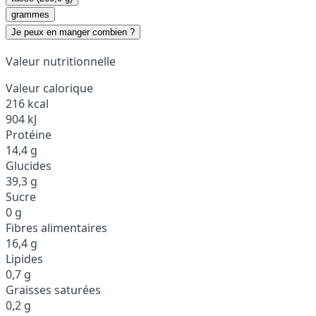
grammes
Je peux en manger combien ?
Valeur nutritionnelle
Valeur calorique
216 kcal
904 kJ
Protéine
14,4 g
Glucides
39,3 g
Sucre
0 g
Fibres alimentaires
16,4 g
Lipides
0,7 g
Graisses saturées
0,2 g