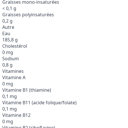
Graisses mono-insaturées
< 0,1 g
Graisses polyinsaturées
0,2 g
Autre
Eau
185,8 g
Cholestérol
0 mg
Sodium
0,8 g
Vitamines
Vitamine A
0 mg
Vitamine B1 (thiamine)
0,1 mg
Vitamine B11 (acide folique/folate)
0,1 mg
Vitamine B12
0 mg
Vitamine B2 (riboflavine)