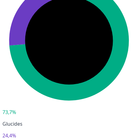
73,7%
Glucides
24,4%