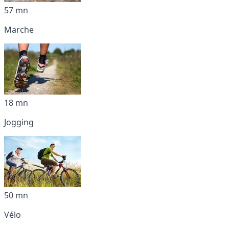
57 mn
Marche
18 mn
Jogging
50 mn
Vélo