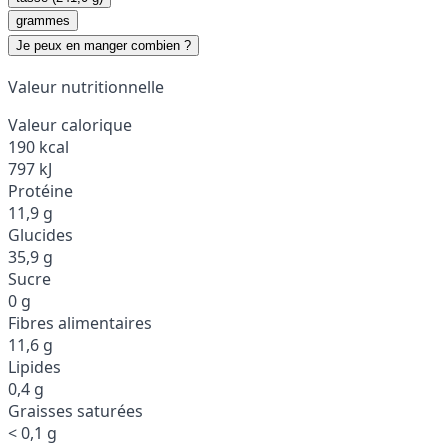
grammes
Je peux en manger combien ?
Valeur nutritionnelle
Valeur calorique
190 kcal
797 kJ
Protéine
11,9 g
Glucides
35,9 g
Sucre
0 g
Fibres alimentaires
11,6 g
Lipides
0,4 g
Graisses saturées
< 0,1 g