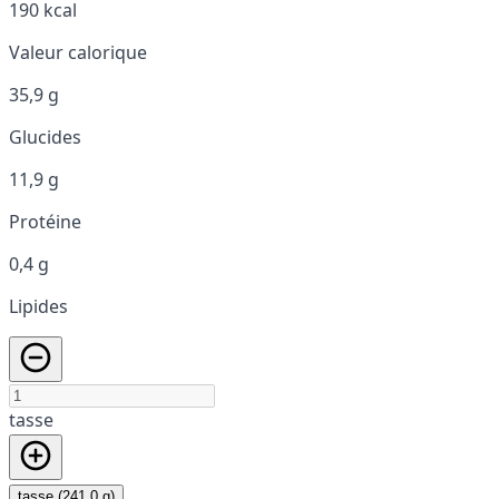
190 kcal
Valeur calorique
35,9 g
Glucides
11,9 g
Protéine
0,4 g
Lipides
tasse
tasse (241,0 g)