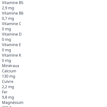
Vitamine B5
2,9 mg
Vitamine B6
0,7 mg
Vitamine C
0 mg
Vitamine D
0 mg
Vitamine E
0 mg
Vitamine K
0 mg
Minéraux
Calcium
130 mg
Cuivre
2,2 mg
Fer
9,8 mg
Magnésium