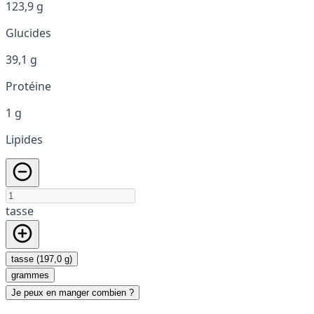
123,9 g
Glucides
39,1 g
Protéine
1 g
Lipides
tasse
tasse (197,0 g)
grammes
Je peux en manger combien ?