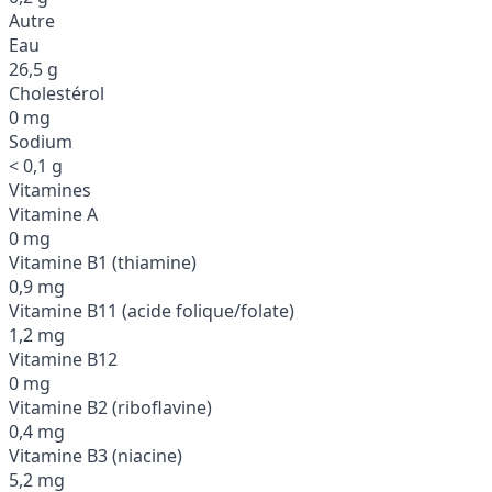
Autre
Eau
26,5 g
Cholestérol
0 mg
Sodium
< 0,1 g
Vitamines
Vitamine A
0 mg
Vitamine B1 (thiamine)
0,9 mg
Vitamine B11 (acide folique/folate)
1,2 mg
Vitamine B12
0 mg
Vitamine B2 (riboflavine)
0,4 mg
Vitamine B3 (niacine)
5,2 mg