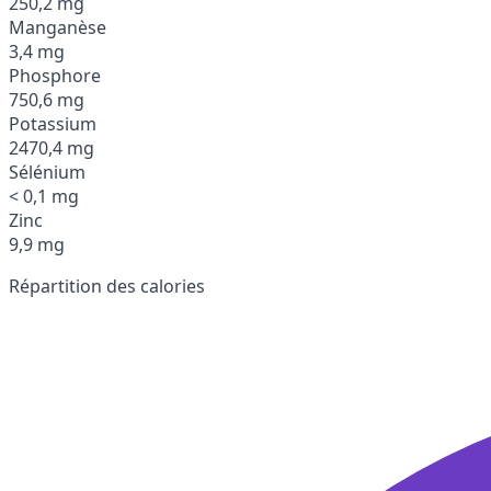
250,2 mg
Manganèse
3,4 mg
Phosphore
750,6 mg
Potassium
2470,4 mg
Sélénium
< 0,1 mg
Zinc
9,9 mg
Répartition des calories