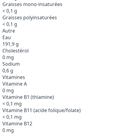
Graisses mono-insaturées
< 0,1 g
Graisses polyinsaturées
< 0,1 g
Autre
Eau
191,9 g
Cholestérol
0 mg
Sodium
0,6 g
Vitamines
Vitamine A
0 mg
Vitamine B1 (thiamine)
< 0,1 mg
Vitamine B11 (acide folique/folate)
< 0,1 mg
Vitamine B12
0 mg