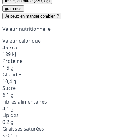
tasse, en purée (230,0 g)
grammes
Je peux en manger combien ?
Valeur nutritionnelle
Valeur calorique
45 kcal
189 kJ
Protéine
1,5 g
Glucides
10,4 g
Sucre
6,1 g
Fibres alimentaires
4,1 g
Lipides
0,2 g
Graisses saturées
< 0,1 g