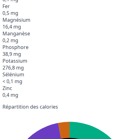
Fer
0,5 mg
Magnésium
16,4 mg
Manganèse
0,2 mg
Phosphore
38,9 mg
Potassium
276,8 mg
Sélénium
< 0,1 mg
Zinc
0,4 mg
Répartition des calories