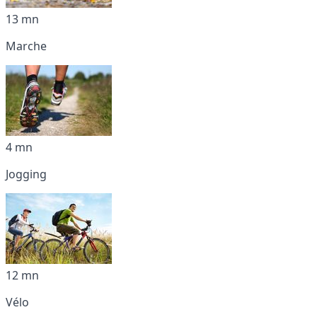
13 mn
Marche
4 mn
Jogging
12 mn
Vélo