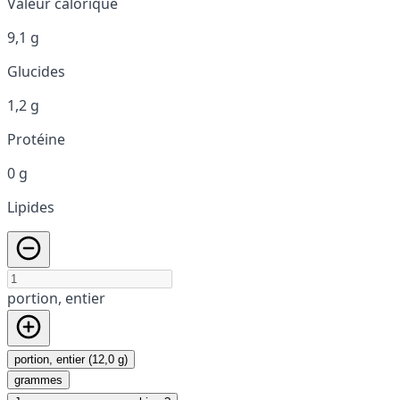
Valeur calorique
9,1 g
Glucides
1,2 g
Protéine
0 g
Lipides
portion, entier
portion, entier (12,0 g)
grammes