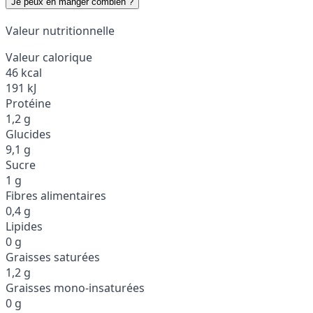
Je peux en manger combien ?
Valeur nutritionnelle
Valeur calorique
46 kcal
191 kJ
Protéine
1,2 g
Glucides
9,1 g
Sucre
1 g
Fibres alimentaires
0,4 g
Lipides
0 g
Graisses saturées
1,2 g
Graisses mono-insaturées
0 g