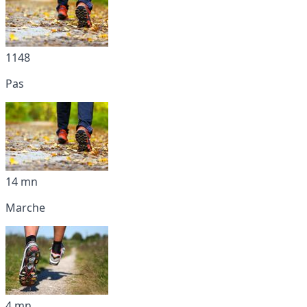
1148
Pas
14 mn
Marche
4 mn