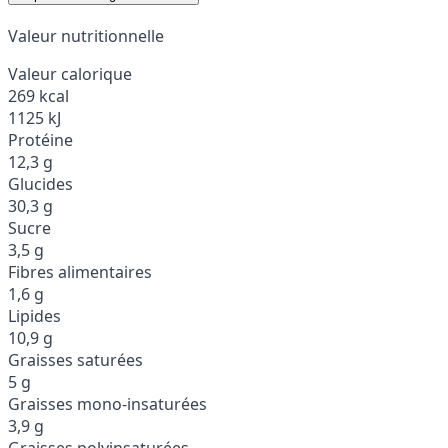
Valeur nutritionnelle
Valeur calorique
269 kcal
1125 kJ
Protéine
12,3 g
Glucides
30,3 g
Sucre
3,5 g
Fibres alimentaires
1,6 g
Lipides
10,9 g
Graisses saturées
5 g
Graisses mono-insaturées
3,9 g
Graisses polyinsaturées