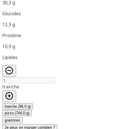
30,3 g
Glucides
12,3 g
Protéine
10,9 g
Lipides
tranche
tranche (96,0 g)
pizza (744,0 g)
grammes
Je peux en manger combien ?