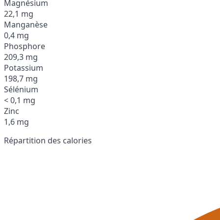
Magnésium
22,1 mg
Manganèse
0,4 mg
Phosphore
209,3 mg
Potassium
198,7 mg
Sélénium
< 0,1 mg
Zinc
1,6 mg
Répartition des calories