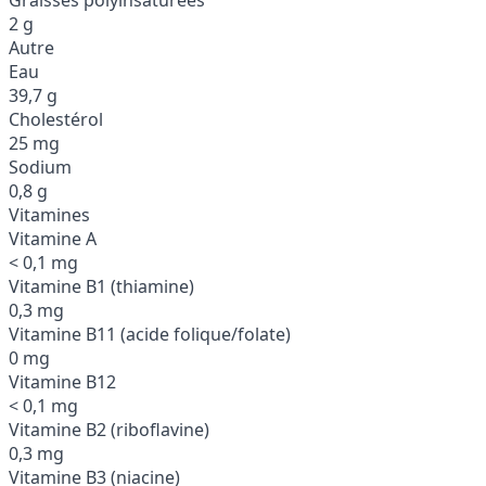
2 g
Autre
Eau
39,7 g
Cholestérol
25 mg
Sodium
0,8 g
Vitamines
Vitamine A
< 0,1 mg
Vitamine B1 (thiamine)
0,3 mg
Vitamine B11 (acide folique/folate)
0 mg
Vitamine B12
< 0,1 mg
Vitamine B2 (riboflavine)
0,3 mg
Vitamine B3 (niacine)