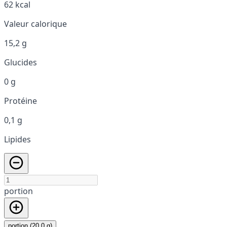
62 kcal
Valeur calorique
15,2 g
Glucides
0 g
Protéine
0,1 g
Lipides
portion
portion (20,0 g)