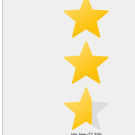
très bien (77,416)