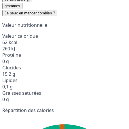
grammes
Je peux en manger combien ?
Valeur nutritionnelle
Valeur calorique
62 kcal
260 kJ
Protéine
0 g
Glucides
15,2 g
Lipides
0,1 g
Graisses saturées
0 g
Répartition des calories