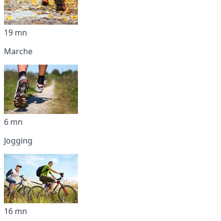
19 mn
Marche
6 mn
Jogging
16 mn