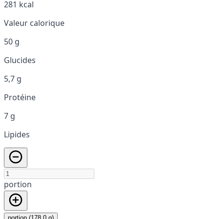
281 kcal
Valeur calorique
50 g
Glucides
5,7 g
Protéine
7 g
Lipides
portion
portion (178,0 g)