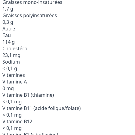
Graisses mono-insaturées
1,7 g
Graisses polyinsaturées
0,3 g
Autre
Eau
114 g
Cholestérol
23,1 mg
Sodium
< 0,1 g
Vitamines
Vitamine A
0 mg
Vitamine B1 (thiamine)
< 0,1 mg
Vitamine B11 (acide folique/folate)
< 0,1 mg
Vitamine B12
< 0,1 mg
Vitamine B2 (riboflavine)