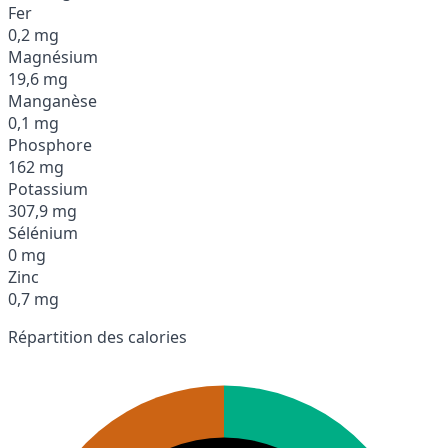
Fer
0,2 mg
Magnésium
19,6 mg
Manganèse
0,1 mg
Phosphore
162 mg
Potassium
307,9 mg
Sélénium
0 mg
Zinc
0,7 mg
Répartition des calories