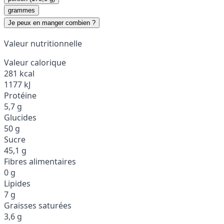
grammes
Je peux en manger combien ?
Valeur nutritionnelle
Valeur calorique
281 kcal
1177 kJ
Protéine
5,7 g
Glucides
50 g
Sucre
45,1 g
Fibres alimentaires
0 g
Lipides
7 g
Graisses saturées
3,6 g