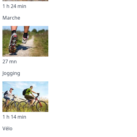
1 h 24 min
Marche
27 mn
Jogging
1 h 14 min
Vélo