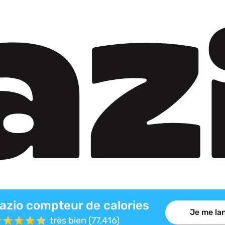
azio compteur de calories
Je me lan
très bien (77,416)