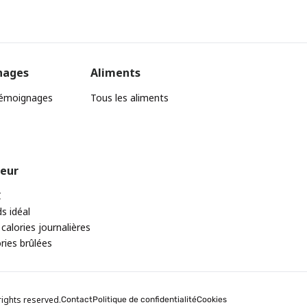
nages
Aliments
témoignages
Tous les aliments
teur
C
ds idéal
 calories journalières
ories brûlées
rights reserved.
Contact
Politique de confidentialité
Cookies