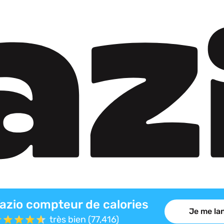
azio compteur de calories
Je me lan
très bien (77,416)