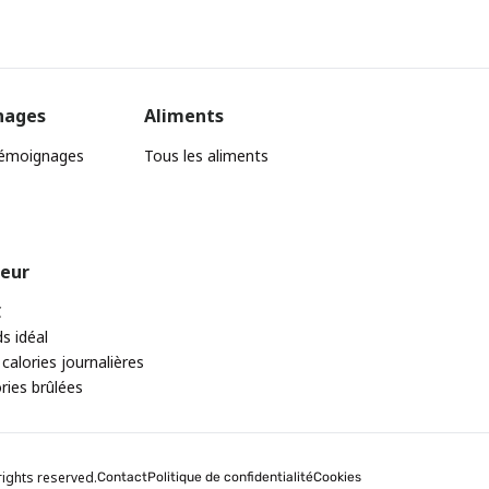
nages
Aliments
témoignages
Tous les aliments
teur
C
ds idéal
 calories journalières
ories brûlées
rights reserved.
Contact
Politique de confidentialité
Cookies