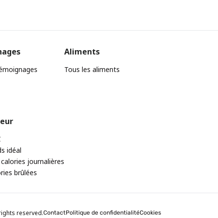
nages
Aliments
témoignages
Tous les aliments
teur
C
ds idéal
 calories journalières
ories brûlées
rights reserved.
Contact
Politique de confidentialité
Cookies