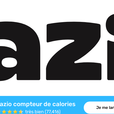
azio compteur de calories
Je me lan
très bien (77,416)