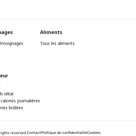
nages
Aliments
témoignages
Tous les aliments
teur
C
ds idéal
 calories journalières
ories brûlées
rights reserved.
Contact
Politique de confidentialité
Cookies