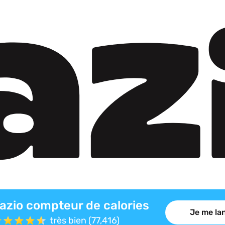
azio compteur de calories
Je me lan
très bien (77,416)