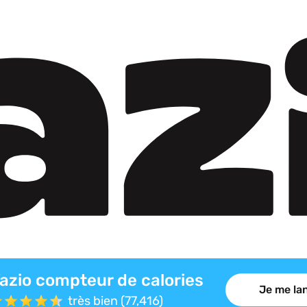
azio compteur de calories
Je me lan
très bien (77,416)