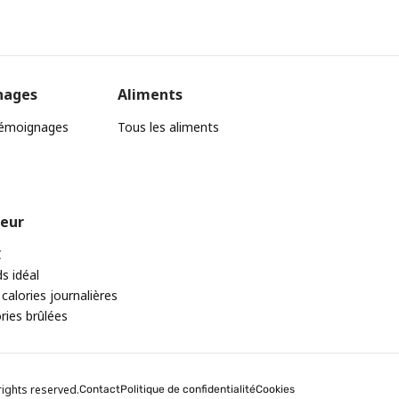
nages
Aliments
témoignages
Tous les aliments
teur
C
ds idéal
 calories journalières
ories brûlées
rights reserved.
Contact
Politique de confidentialité
Cookies