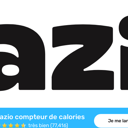
azio compteur de calories
Je me lan
très bien (77,416)