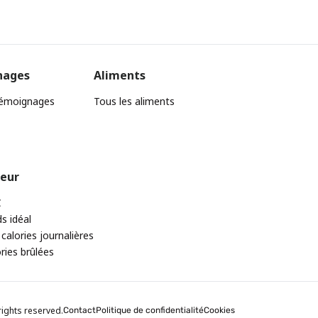
nages
Aliments
témoignages
Tous les aliments
teur
C
ds idéal
 calories journalières
ories brûlées
rights reserved.
Contact
Politique de confidentialité
Cookies