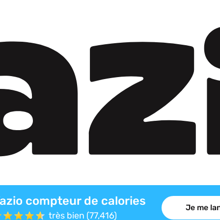
azio compteur de calories
Je me lan
très bien (77,416)