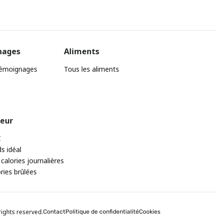
nages
Aliments
témoignages
Tous les aliments
teur
C
ds idéal
 calories journalières
ories brûlées
rights reserved.
Contact
Politique de confidentialité
Cookies