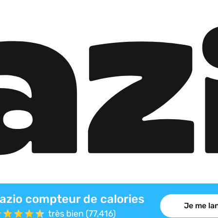
azio compteur de calories
Je me lan
très bien (77,416)