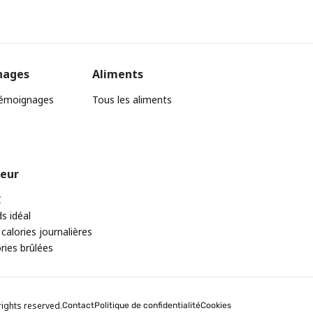
nages
Aliments
témoignages
Tous les aliments
teur
C
ds idéal
 calories journalières
ories brûlées
rights reserved.
Contact
Politique de confidentialité
Cookies