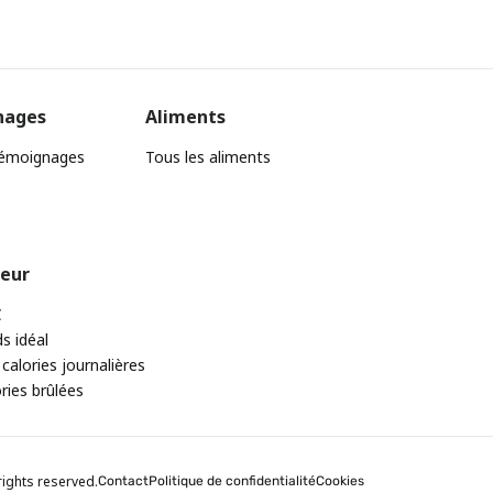
nages
Aliments
témoignages
Tous les aliments
teur
C
ds idéal
 calories journalières
ories brûlées
rights reserved.
Contact
Politique de confidentialité
Cookies