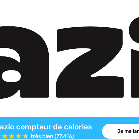
azio compteur de calories
Je me lan
très bien (77,416)